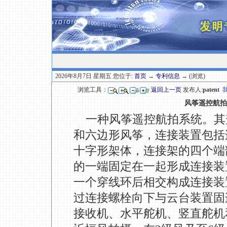
2026年8月7日 星期五 您位于:
首页
→
专利信息
→ (浏览)
浏览工具：
返回上一页
发布人:
patent
风筝遥控航拍
一种风筝遥控航拍系统。其
和六边形风筝，连接装置包括
十字形架体，连接架的四个端
的一端固定在一起形成连接装
一个穿线环后相交构成连接装
过连接螺栓向下与云台装置固
接收机、水平舵机、竖直舵机