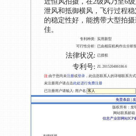
近恒风拍摄，在2级风乃至6
泄风和抵御横风，飞行过程稳
的稳定性好，能携带大型拍摄
佳。
专利种类:
实用新型
可行性分析:
已由相应机构作出分析
法律状况:
已授权
专利号:
ZL 201520486186.6
注:
由于您尚未
注册
或
登录
，此信息联系人的详细联系方式
未注册用户请点击
此处进行免费注册
已注册用户请输入: 用户名:
免责条款
|
版权所有：发明专
网站联系邮箱 E
信息产业部网站ICP