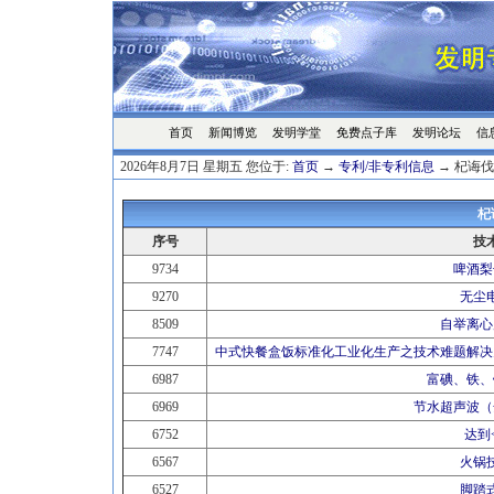
首页
发明学堂
免费点子库
发明论坛
信
新闻博览
2026年8月7日 星期五 您位于:
首页
→
专利/非专利信息
→ 杞诲伐
杞
序号
技
9734
啤酒梨
9270
无尘
8509
自举离心
7747
中式快餐盒饭标准化工业化生产之技术难题解决
6987
富碘、铁、
6969
节水超声波（
6752
达到
6567
火锅
6527
脚踏