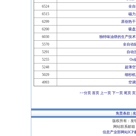
6524
全自
6515
磁力
6299
原创热干
6200
吸盘
6030
独特味油饼的生产技术
5570
全自动
5291
自动
5255
Oo
5248
超薄空
5029
细纱机
4993
空调
>>分页
首页 上一页
下一页
尾页
页
免责条款
|
版权所有：发明专
网站联系邮箱 E
信息产业部网站ICP