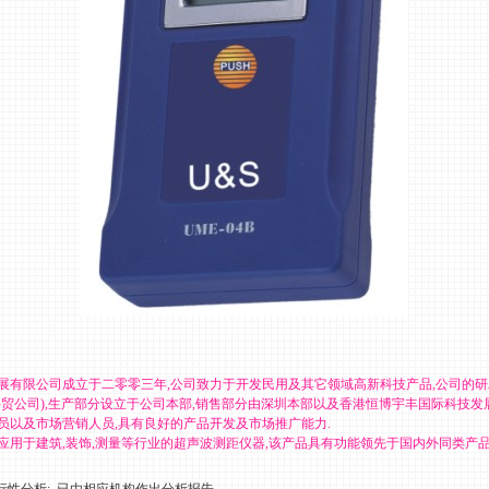
展有限公司成立于二零零三年,公司致力于开发民用及其它领域高新科技产品,公司的
科贸公司),生产部分设立于公司本部,销售部分由深圳本部以及香港恒博宇丰国际科技发
员以及市场营销人员,具有良好的产品开发及市场推广能力.
应用于建筑,装饰,测量等行业的超声波测距仪器,该产品具有功能领先于国内外同类产品