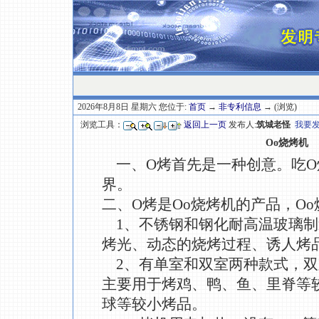
2026年8月8日 星期六 您位于:
首页
→
非专利信息
→ (浏览)
浏览工具：
返回上一页
发布人:
筑城老怪
我要
Oo烧烤机
一、O烤首先是一种创意。吃O
界。
二、O烤是Oo烧烤机的产品，O
1、不锈钢和钢化耐高温玻璃制
烤光、动态的烧烤过程、诱人烤
2、有单室和双室两种款式，双室
主要用于烤鸡、鸭、鱼、里脊等
球等较小烤品。