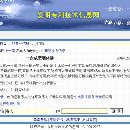
首页
→
非专利信息
→ (浏览)
返回上一页
发布人:
luiyingjun
我要发布信息
一次成型墙体砖
2009/02/
砖,一次成型,可根据房屋大小而设计,比如一个房间有四面墙,就用做好的四个大
所建的墙一样)直接放上就可以了,这样可以缩短建房周期,节药成本,如果有不懂的地方可与QQ
,直接盖上就可以了,有样品可看,此砖用大型机械制造可根据房屋外型制作不同形壮的砖
行性分析:
已由相应机构作出分析报告
转让方式:
独家转让
录
，此信息联系人的详细联系方式无法查看,请您先
免费注册
并
登录
后查看。
进行免费注册
名:
口令:
免责条款
|
友情链接
|
系统管理
|
返回页首
|
版权所有：发明专利技术信息网 ©1999-2027