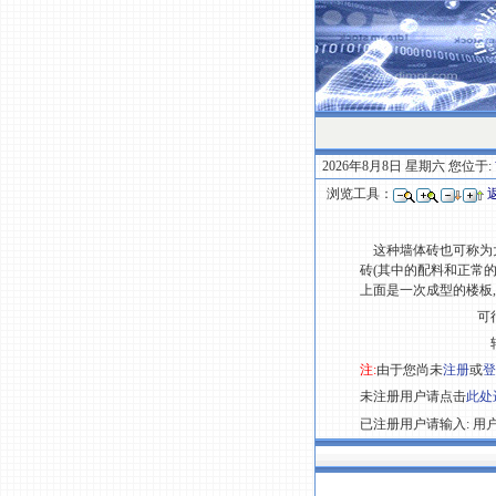
2026年8月8日 星期六 您位于:
浏览工具：
这种墙体砖也可称为大
砖(其中的配料和正常的
上面是一次成型的楼板
可
注:
由于您尚未
注册
或
登
未注册用户请点击
此处
已注册用户请输入: 用户