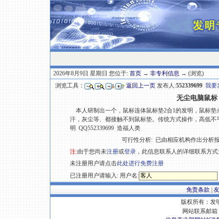
2026年8月9日 星期日 您位于:
首页
→
非专利信息
→ (浏览)
浏览工具：
返回上一页
发布人:
552339699
我要
无尘电脑鼠标
本人研制出一个，鼠标连体鼠标垫2合1的发明，鼠标垫
汗，灰尘等、都接触不到鼠标垫。传统方式操作，高低不
明 QQ552339699 造福人类
可行性分析:
已由相应机构作出分析
注:
由于您尚未
注册
或
登录
，此信息联系人的详细联系方式
未注册用户请点击
此处进行免费注册
已注册用户请输入: 用户名:
免责条款
|
版权所有：发明专
网站联系邮箱 E