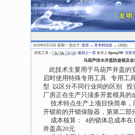
2026年8月10日 星期一 您位于:
首页
→
非专利信息
→ (浏览)
浏览工具：
返回上一页
发布人:
ligang100
我要
马葫芦排水井盖防盗锁及改
此技术主要用于马葫芦井盖的安
启时使用特殊专用工具 专用工
型 以区分不同行业间的区别 投
厂房正在生产只须多开套模具的
技术特点生产上项目快简单，而
开锁前的开锁保险器，第第二部
成本核算： 4的锁体总成本在
井盖高20元