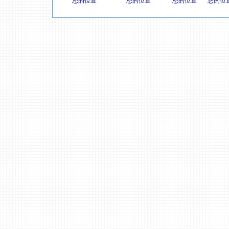
您的位置
您的位置
您的位置
您的位