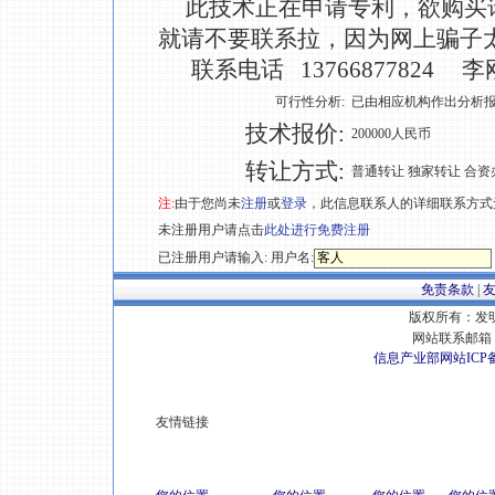
此技术正在申请专利，欲购买请
就请不要联系拉，因为网上骗子
联系电话 13766877824 李
可行性分析:
已由相应机构作出分析
技术报价:
200000人民币
转让方式:
普通转让 独家转让 合资
注:
由于您尚未
注册
或
登录
，此信息联系人的详细联系方式
未注册用户请点击
此处进行免费注册
已注册用户请输入: 用户名:
免责条款
|
版权所有：发明专
网站联系邮箱 E
信息产业部网站ICP
友情链接