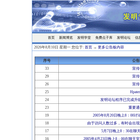
首页
发明学堂
免费点子库
发明论坛
信
新闻博览
2026年8月10日 星期一 您位于:
首页
→
更多公告板内容
序号
公告
33
宣传
29
宣传
26
宣传
25
Hpat
24
发明论坛程序已完成升
23
重要通
19
2005年8月20日晚上8：0
18
由于访问人数过多，有时会出现
17
5月7日晚上8：30在
16
2005年4月23日晚上8：00在