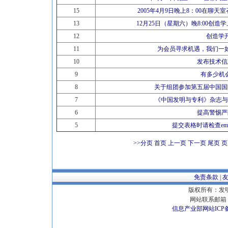
15
2005年4月9日晚上8：00在聊
13
12月25日（星期六）晚8:00创
12
创造学
11
为会员寻求机遇，我们一
10
发布技术信
9
有多少机会
8
关于组团参加第五届中国国
7
《中国发明与专利》杂志与
6
提高警惕严
5
提交表格时请检查em
>>分页
首页 上一页
下一页
尾页
页
免责条款
|
版权所有：发明专
网站联系邮箱 E
信息产业部网站ICP