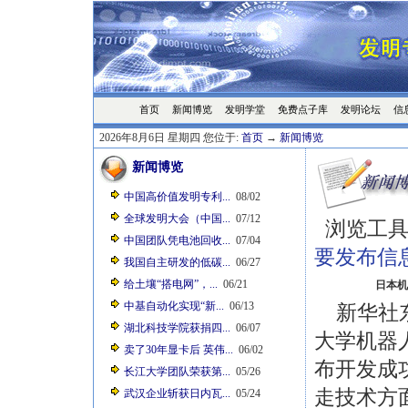
首页
发明学堂
免费点子库
发明论坛
信
新闻博览
2026年8月6日 星期四 您位于:
首页
→
新闻博览
新闻博览
中国高价值发明专利...
08/02
全球发明大会（中国...
07/12
浏览工具
中国团队凭电池回收...
07/04
要发布信
我国自主研发的低碳...
06/27
给土壤“搭电网”，...
06/21
日本机
中基自动化实现“新...
06/13
新华社东
湖北科技学院获捐四...
06/07
大学机器
卖了30年显卡后 英伟...
06/02
布开发成
长江大学团队荣获第...
05/26
走技术方
武汉企业斩获日内瓦...
05/24