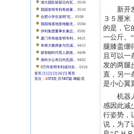
湖大团队斩获日内瓦...
05/18
新开发的
我国发明专利有效量...
05/10
合肥小学生发明“红...
05/08
３５厘米
我国海底地形地貌无...
05/04
的是，它
伊利集团董事长兼总...
05/01
一公斤。
厦门市有效发明专利...
04/21
腿膝盖绷
阜师大教师参与完成...
04/15
探智能时代育人新路...
04/06
且可以一
港科大公布日内瓦国...
04/02
发的两腿
8万件发明专利成功实...
03/24
直，另一
首页
[1]
[2]
[3]
[4]
[5]
尾页
页次：
1
/373
页
共
7457
篇
20
篇/页
是小心翼
机器人动
感因此减
行姿势，
说，为了
良“ＣＨ