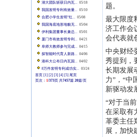
湖大团队斩获日内瓦...
05/18
题。
我国发明专利有效量...
05/10
合肥小学生发明“红...
05/08
最大限度
我国海底地形地貌无...
05/04
济工作会
伊利集团董事长兼总...
05/01
会代表就
厦门市有效发明专利...
04/21
阜师大教师参与完成...
04/15
中央财经
探智能时代育人新路...
04/06
秀提到，
港科大公布日内瓦国...
04/02
长期发展
8万件发明专利成功实...
03/24
首页
[1]
[2]
[3]
[4]
[5]
尾页
力”，“
页次：
1
/373
页
共
7457
篇
20
篇/页
新驱动发
“对于当
在采取有
革委主任
展，加快