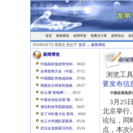
首页
发明学堂
免费点子库
发明论坛
信
新闻博览
2026年8月7日 星期五 您位于:
首页
→
新闻博览
新闻博览
中国高价值发明专利...
08/02
全球发明大会（中国...
07/12
浏览工具
中国团队凭电池回收...
07/04
要发布信
我国自主研发的低碳...
06/27
给土壤“搭电网”，...
06/21
中国发展高层
中基自动化实现“新...
06/13
3月25日
湖北科技学院获捐四...
06/07
北京举行
卖了30年显卡后 英伟...
06/02
论坛，同
长江大学团队荣获第...
05/26
点，本次
武汉企业斩获日内瓦...
05/24