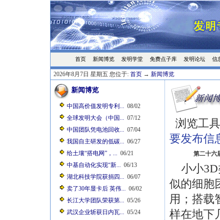
首页
发明学堂
免费点子库
发明论坛
信
新闻博览
2026年8月7日 星期五 您位于:
首页
→
新闻博览
新闻博览
中国高价值发明专利...
08/02
全球发明大会（中国...
07/12
浏览工具
中国团队凭电池回收...
07/04
要发布信
我国自主研发的低碳...
06/27
给土壤“搭电网”，...
06/21
第二十六
中基自动化实现“新...
06/13
小小3D
湖北科技学院获捐四...
06/07
似的细胞
卖了30年显卡后 英伟...
06/02
用；搭载
长江大学团队荣获第...
05/26
样在地下
武汉企业斩获日内瓦...
05/24