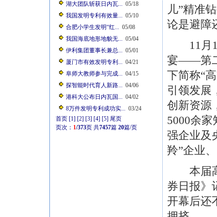
湖大团队斩获日内瓦...
05/18
儿”精准
我国发明专利有效量...
05/10
论是避障
合肥小学生发明“红...
05/08
我国海底地形地貌无...
05/04
11月1
伊利集团董事长兼总...
05/01
宴——第
厦门市有效发明专利...
04/21
下简称“
阜师大教师参与完成...
04/15
探智能时代育人新路...
04/06
引领发展
港科大公布日内瓦国...
04/02
创新资源
8万件发明专利成功实...
03/24
5000余
首页
[1]
[2]
[3]
[4]
[5]
尾页
页次：
1
/373
页
共
7457
篇
20
篇/页
强企业及央
羚”企业、
本届高交
券日报》
开幕后还
拥挤。