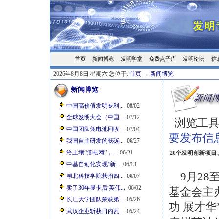
首页
发明学堂
免费点子库
发明论坛
信
新闻博览
2026年8月8日 星期六 您位于:
首页
→
新闻博览
新闻博览
中国高价值发明专利...
08/02
全球发明大会（中国...
07/12
浏览工具
中国团队凭电池回收...
07/04
要发布信
我国自主研发的低碳...
06/27
给土壤“搭电网”，...
06/21
20个发明创新项目
中基自动化实现“新...
06/13
9月28
湖北科技学院获捐四...
06/07
卖了30年显卡后 英伟...
06/02
基金会主
长江大学团队荣获第...
05/26
功 展才
武汉企业斩获日内瓦...
05/24