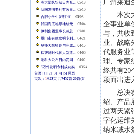
广州莱迪
湖大团队斩获日内瓦...
05/18
我国发明专利有效量...
05/10
本次大赛
合肥小学生发明“红...
05/08
企事业单
我国海底地形地貌无...
05/04
伊利集团董事长兼总...
05/01
与，共收
厦门市有效发明专利...
04/21
业、战略
阜师大教师参与完成...
04/15
代服务业
探智能时代育人新路...
04/06
理、专家
港科大公布日内瓦国...
04/02
8万件发明专利成功实...
03/24
终共有20
首页
[1]
[2]
[3]
[4]
[5]
尾页
颖而出进
页次：
1
/373
页
共
7457
篇
20
篇/页
总决赛采
绍、产品
过两天紧
字化运维
纳米减水