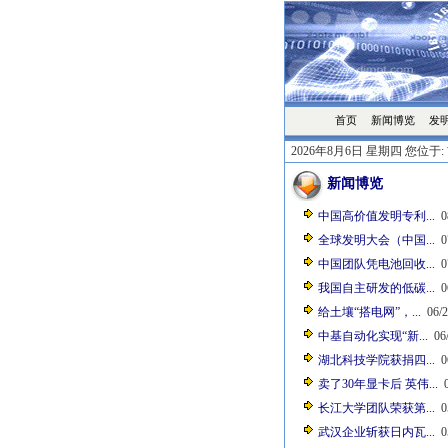
首页
发
新闻博览
2026年8月6日 星期四 您位于:
新闻博览
中国高价值发明专利...
0
全球发明大会（中国...
0
中国团队凭电池回收...
0
我国自主研发的低碳...
0
给土壤“搭电网”，...
06/2
中基自动化实现“新...
06/
湖北科技学院获捐四...
0
卖了30年显卡后 英伟...
0
长江大学团队荣获第...
0
武汉企业斩获日内瓦...
0