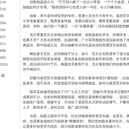
创新就是战斗力。“千万别小瞧了一次次小革新、一个个小改进，
5/18
就能起到大作用。”模拟训练中心负责人的一句话，令人印象深刻。
5/10
创新，并不是科研院所的专利，普通士兵也可大有作为。基层官兵
08
斗争准备最前沿，熟悉装备性能、清楚问题症结。哪里需要创新，创
5/04
真切。有时，他们的一个建议、一次“头脑风暴”，往往就能找到那把解
5/01
充分尊重官兵主体地位和首创精神。知胜战者在卒伍。回溯历史，
4/21
也离不开广大官兵的智慧。抗战时期，广大军民根据作战实际创造了
4/15
典战法；新中国成立后，郭兴福教学法等也是由当时普通官兵创造的
4/06
树欲参天茁壮，必先根植于沃土。如今，官兵文化程度有了很大提
4/02
获取信息的手段更加便捷，更加具备创新创造的条件和优势。作为带
境，战法训法问计于兵、难题攻关集智于兵，充分激发他们的创新热
3/24
供不竭动力。
/页
积极为基层官兵搭建创新平台。基层创新多体现为“微创新”，比如
提速等，虽不高深，却直接提升训练与保障效益。如何为基层官兵的
陆军某旅修理连创办了5个“士兵工作室”，积极为专业技术过硬的
成果却不少。击发控制装置模拟器、精密仪器便携式修理箱……该连
全旅推广使用。搭建平台，不仅给了基层官兵大胆尝试的勇气，不断
人才、集智攻关，及时总结、推广成功经验。
当然，创新之路并不平坦，往往伴随着挫折甚至失败。这背后，离
持，也需要各级组织为创新者“撑腰鼓劲”。用欣赏的眼光看待官兵，当
让更多好创意变为现实，助力创新成果转化为实实在在的战斗力。