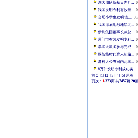
湖大团队斩获日内瓦...
0
我国发明专利有效量...
0
合肥小学生发明“红...
05/
我国海底地形地貌无...
0
伊利集团董事长兼总...
0
厦门市有效发明专利...
0
阜师大教师参与完成...
0
探智能时代育人新路...
0
港科大公布日内瓦国...
0
8万件发明专利成功实...
0
首页
[1]
[2]
[3]
[4]
[5]
尾页
页次：
1
/373
页
共
7457
篇
20
篇