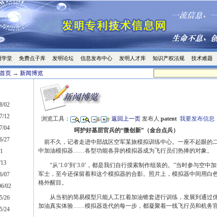
明学堂
免费点子库
发明论坛
信息发布中心
发明人才库
知识产权法规
技术难题
首页
→
新闻博览
8/02
7/12
浏览工具：
返回上一页
发布人:
patent
我要发布信息
7/04
呵护好基层官兵的“微创新”（金台点兵）
6/27
前不久，记者走进中部战区空军某旅模拟训练中心。一座不起眼的二
中加油模拟器……各型功能各异的模拟器成为飞行员们热捧的对象。
1
13
“从‘1.0’到‘3.0’，都是我们自行摸索制作组装的。”当时参与空中加
军士，至今还保留着和这个模拟器的合影。照片上，模拟器中间用白色
6/07
格外醒目。
6/02
从当初的简易模型只能人工扛着加油锥套进行训练，发展到通过优
5/26
加油真实体验……模拟器迭代的每一步，都凝聚着一线飞行员和机务
5/24