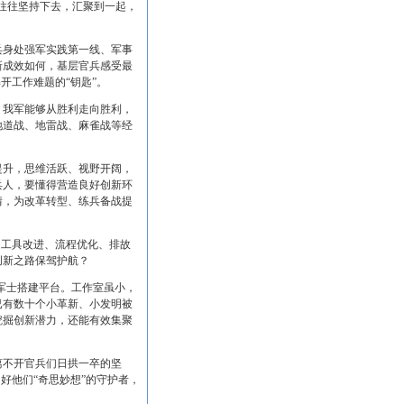
往往坚持下去，汇聚到一起，
身处强军实践第一线、军事
新成效如何，基层官兵感受最
开工作难题的“钥匙”。
我军能够从胜利走向胜利，
地道战、地雷战、麻雀战等经
。
升，思维活跃、视野开阔，
兵人，要懂得营造良好创新环
情，为改革转型、练兵备战提
工具改进、流程优化、排故
创新之路保驾护航？
军士搭建平台。工作室虽小，
已有数十个小革新、小发明被
挖掘创新潜力，还能有效集聚
不开官兵们日拱一卒的坚
好他们“奇思妙想”的守护者，