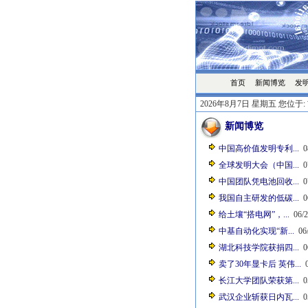
首页
发
新闻博览
2026年8月7日 星期五 您位于:
新闻博览
中国高价值发明专利...
0
全球发明大会（中国...
0
中国团队凭电池回收...
0
我国自主研发的低碳...
0
给土壤“搭电网”，...
06/2
中基自动化实现“新...
06/
湖北科技学院获捐四...
0
卖了30年显卡后 英伟...
0
长江大学团队荣获第...
0
武汉企业斩获日内瓦...
0