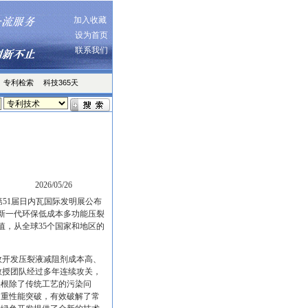
加入收藏
设为首页
联系我们
专利检索
科技365天
2026/05/26
第51届日内瓦国际发明展公布
新一代环保低成本多功能压裂
值，从全球35个国家和地区的
效开发压裂液减阻剂成本高、
教授团队经过多年连续攻关，
头根除了传统工艺的污染问
多重性能突破，有效破解了常