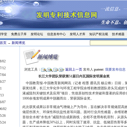
明学堂
免费点子库
发明论坛
信息发布中心
发明人才库
知识产权法规
技术难题
首页
→
新闻博览
8/02
7/12
浏览工具：
返回上一页
发布人:
patent
我要发布信息
7/04
长江大学团队荣获第51届日内瓦国际发明展金奖
6/27
中国教育报-中国教育新闻网讯（记者 程墨 通讯员 杨云锋）日前，
获奖结果，长江大学化学与环境工程学院余维初教授团队牵头完成的“
1
液减阻剂关键技术及应用”项目，凭借原创性技术突破和显著的应用价
13
1000余项发明成果中脱颖而出，荣获国际金奖。
6/07
此次获奖成果以非常规油气增储上产为导向，旨在解决非常规储层高
6/02
储层伤害大、环保性和抗盐性差等问题。面对行业共性难题，余维初
5/26
首创全水相“水包水”减阻剂合成新路线，全程不使用有机溶剂，从源
题，生产成本降低50%以上，同时实现了速溶、抗盐、低储层伤害等
5/24